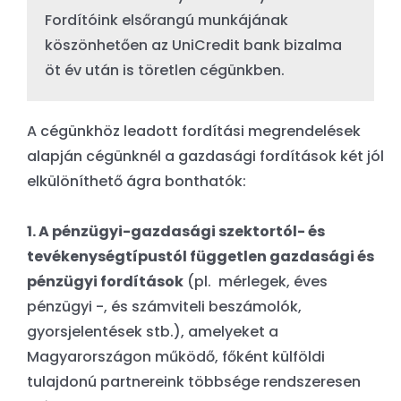
Fordítóink elsőrangú munkájának
köszönhetően az UniCredit bank bizalma
öt év után is töretlen cégünkben.
A cégünkhöz leadott fordítási megrendelések
alapján cégünknél a gazdasági fordítások két jól
elkülöníthető ágra bonthatók:
1. A pénzügyi-gazdasági szektortól- és
tevékenységtípustól független gazdasági és
pénzügyi fordítások
(pl. mérlegek, éves
pénzügyi -, és számviteli beszámolók,
gyorsjelentések stb.), amelyeket a
Magyarországon működő, főként külföldi
tulajdonú partnereink többsége rendszeresen