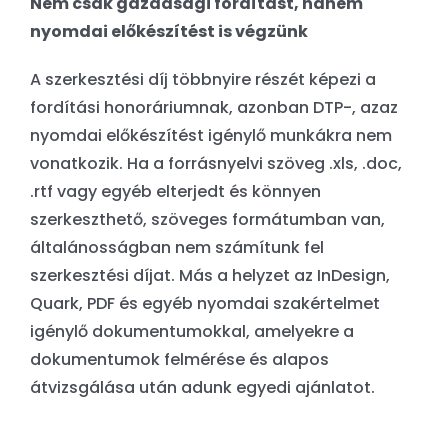
Nem csak gazdasági fordítást, hanem
nyomdai előkészítést is végzünk
A szerkesztési díj többnyire részét képezi a
fordítási honoráriumnak, azonban DTP-, azaz
nyomdai előkészítést igénylő munkákra nem
vonatkozik. Ha a forrásnyelvi szöveg .xls, .doc,
.rtf vagy egyéb elterjedt és könnyen
szerkeszthető, szöveges formátumban van,
általánosságban nem számítunk fel
szerkesztési díjat. Más a helyzet az InDesign,
Quark, PDF és egyéb nyomdai szakértelmet
igénylő dokumentumokkal, amelyekre a
dokumentumok felmérése és alapos
átvizsgálása után adunk egyedi ajánlatot.