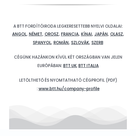
A BTT FORDÍTÓIRODA LEGKERESETTEBB NYELVI OLDALAI:
,
,
,
,
,
,
,
ANGOL
NÉMET
OROSZ
FRANCIA
KÍNAI
JAPÁN
OLASZ
,
,
,
SPANYOL
ROMÁN
SZLOVÁK
SZERB
CÉGÜNK HAZÁNKON KÍVÜL KÉT ORSZÁGBAN VAN JELEN
EURÓPÁBAN:
BTT UK
,
BTT ITALIA
LETÖLTHETŐ ÉS NYOMTATHATÓ CÉGPROFIL (PDF)
:
www.btt.hu/company-profile