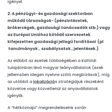
igényel.
2. A pénzügyi- és gazdasági szektorban
működő társaságok- (pénzintézetek,
brókercégek, gazdasági tanácsadók stb.) vagy
az Európai Unióhoz kötődő szervezetek
kifejezetten gazdasági jellegű fordításai (pl
tanulmányok , szabályzatok , jelentések.)
Az előbbit az esetek többségében a külföldi
tulajdonban lévő magyar leányvállalatok (ezek
jellemzően idegen nyelvre szóló megbízások), míg
az utóbbit a
lokalizáció
s stratégiájuk részeként
közvetve vagy közvetlenül az anyavállalatok
igénylik.
A “hétköznapi” megrendeléseink során