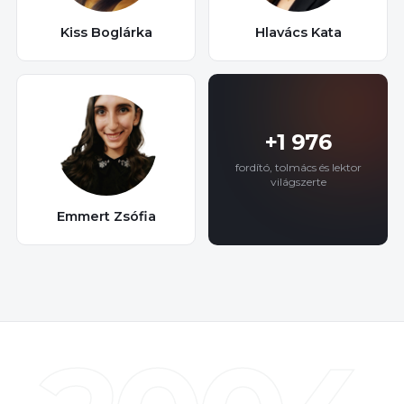
Kiss Boglárka
Hlavács Kata
+1 976
fordító, tolmács és lektor
világszerte
Emmert Zsófia