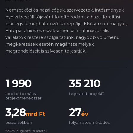
Nemzetközi és hazai cégek, szervezetek, intézmények
nyelvi beszállítójaként fordítóirodánk a hazai fordítási
piac egyik meghatározó szereplője. Elsősorban magyar,
Európai Uniós és észak-amerikai multinacionális
vállalatok részére szolgáltatunk, nagyobb volumenű
megkeresések esetén magánszemélyek
megrendeléseit is szívesen teljesítjük.
1 990
35 210
fordító, tolmács,
teljesített projekt*
projektmenedzser
3,28
27
mrd Ft
év
összértékben
folyamatos működés
*2025. augusztusi adatok