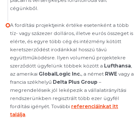
piacain is versenyképes fordítóiroda vált
cégünkből.
A fordítási projektjeink értéke esetenként a több
tíz- vagy százezer dolláros, illetve eurós összeget is
elérte, és egyre több cég és intézmény kötött
keretszerződést irodánkkal hosszú távú
együttműködésre. Ilyen volumenű projektekre
szerződött ügyfelünk többek között a
Lufthansa
,
az amerikai
GlobalLogic Inc.
, a német
RWE
vagy a
francia székhelyű
Delta Plus Group
–
megrendeléseik jól leképezik a vállalatirányítási
rendszerünkben regisztrált több ezer ügyfél
fordítási igényét. További
referenciáinkat itt
találja
.