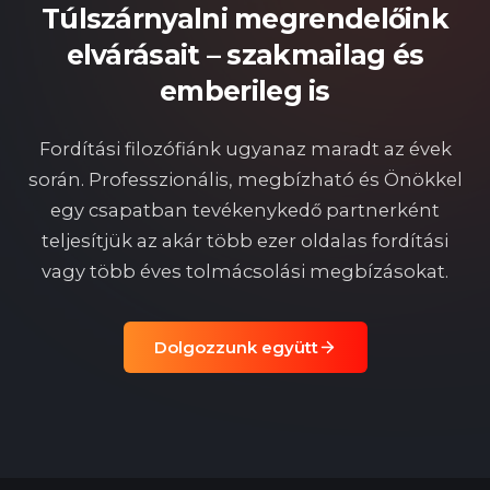
Túlszárnyalni megrendelőink
elvárásait – szakmailag és
emberileg is
Fordítási filozófiánk ugyanaz maradt az évek
során. Professzionális, megbízható és Önökkel
egy csapatban tevékenykedő partnerként
teljesítjük az akár több ezer oldalas fordítási
vagy több éves tolmácsolási megbízásokat.
Dolgozzunk együtt