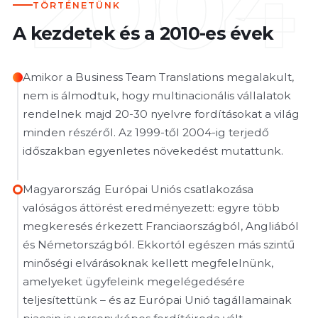
2004
TÖRTÉNETÜNK
A kezdetek és a 2010-es évek
Amikor a Business Team Translations megalakult,
nem is álmodtuk, hogy multinacionális vállalatok
rendelnek majd 20-30 nyelvre fordításokat a világ
minden részéről. Az 1999-től 2004-ig terjedő
időszakban egyenletes növekedést mutattunk.
Magyarország Európai Uniós csatlakozása
valóságos áttörést eredményezett: egyre több
megkeresés érkezett Franciaországból, Angliából
és Németországból. Ekkortól egészen más szintű
minőségi elvárásoknak kellett megfelelnünk,
amelyeket ügyfeleink megelégedésére
teljesítettünk – és az Európai Unió tagállamainak