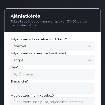
Ajánlatkérés
Töltse ki az űrlapot – munkanapokon 30–60 percen
belül válaszolunk
Milyen nyelvről szeretne fordíttatni?
magyar
Milyen nyelvre szeretne fordíttatni?
angol
Név*
E-mail cím*
Megjegyzés (nem kötelező)