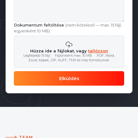
199
Dokumentum feltöltése
(nem kötelező — max. 15 fájl,
egyenként 10 MB)
Húzza ide a fájlokat, vagy
tallózzon
Legfeljebb 15 fájl · Fájlonként max. 10 MB · PDF, Word,
9
Excel, képek, ZIP, XLIFF, TMX és más formátumok
Elküldés
A TEAM