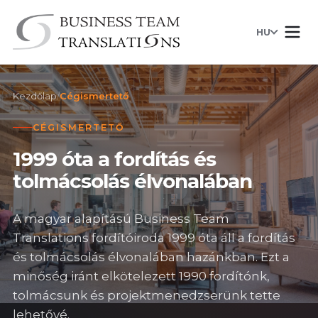
HU
Kezdőlap
/
Cégismertető
CÉGISMERTETŐ
1999 óta a fordítás és
tolmácsolás élvonalában
A magyar alapítású Business Team
Translations fordítóiroda 1999 óta áll a fordítás
és tolmácsolás élvonalában hazánkban. Ezt a
minőség iránt elkötelezett 1990 fordítónk,
tolmácsunk és projektmenedzserünk tette
lehetővé.