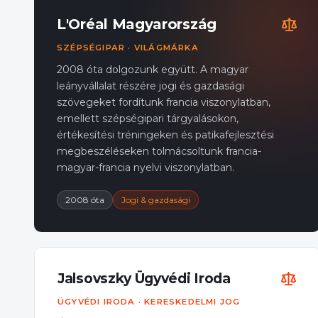
L'Oréal Magyarország
SZÉPSÉGIPAR · VILÁGMÁRKA
2008 óta dolgozunk együtt. A magyar
leányvállalat részére jogi és gazdasági
szövegeket fordítunk francia viszonylatban,
emellett szépségipari tárgyalásokon,
értékesítési tréningeken és patikafejlesztési
megbeszéléseken tolmácsoltunk francia-
magyar-francia nyelvi viszonylatban.
2008 óta
Jogi & gazdasági
Jalsovszky Ügyvédi Iroda
ÜGYVÉDI IRODA · KERESKEDELMI JOG