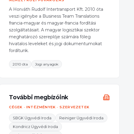
NEMZETKÖZI FUVAROZÁS
A Horváth Rudolf Intertransport Kft. 2010 óta
veszi igénybe a Business Team Translations
francia-magyar és magyar-francia fordítási
szolgáltatásait. A magyar logisztikai szektor
meghatározó szereplője számára főleg
hivatalos leveleket és jogi dokumentumokat
fordítunk.
2010 óta
Jogi anyagok
További megbízóink
CÉGEK · INTÉZMÉNYEK · SZERVEZETEK
SBGK Ügyvédi Iroda
Reiniger Ügyvédi Iroda
Kondricz Ügyvédi Iroda