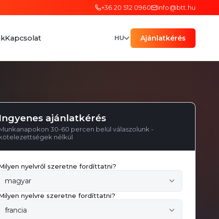
+36 20 512 0960
info@btt.hu
ak
Kapcsolat
Ajánlatkérés
HU
Ingyenes ajánlatkérés
Munkanapokon 30-60 percen belül válaszolunk -
kötelezettségek nélkül
Milyen nyelvről szeretne fordíttatni?
Milyen nyelvre szeretne fordíttatni?