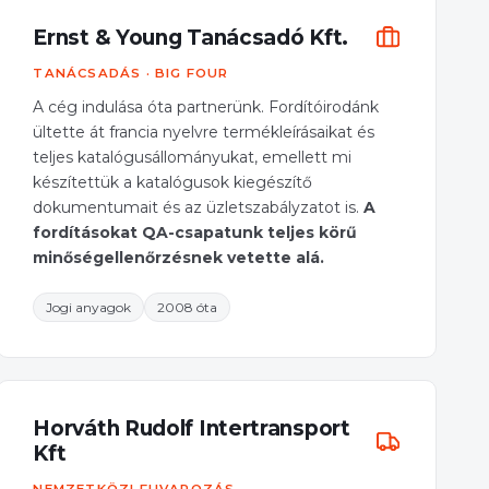
Ernst & Young Tanácsadó Kft.
TANÁCSADÁS · BIG FOUR
A cég indulása óta partnerünk. Fordítóirodánk
ültette át francia nyelvre termékleírásaikat és
teljes katalógusállományukat, emellett mi
készítettük a katalógusok kiegészítő
dokumentumait és az üzletszabályzatot is.
A
fordításokat QA-csapatunk teljes körű
minőségellenőrzésnek vetette alá.
Jogi anyagok
2008 óta
Horváth Rudolf Intertransport
Kft