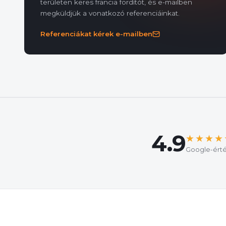
területen keres francia fordítót, és e-mailben
megküldjük a vonatkozó referenciáinkat.
Referenciákat kérek e-mailben
4.9
★★★★
Google-érté