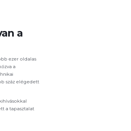
m
van a
öbb ezer oldalas
kózva a
hnikai
bb száz elégedett
kihívásokkal
t a tapasztalat