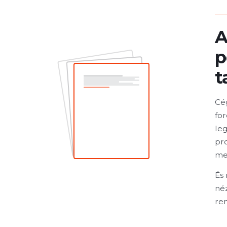
A
p
t
Cég
fo
leg
pr
me
És
né
re