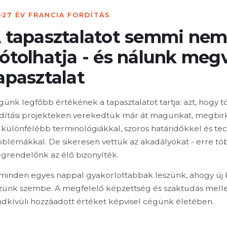
27 ÉV FRANCIA FORDÍTÁS
 tapasztalatot semmi ne
ótolhatja - és nálunk meg
apasztalat
ünk legfőbb értékének a tapasztalatot tartja: azt, hogy t
rdítási projekteken verekedtük már át magunkat, megbir
különfélébb terminológiákkal, szoros határidőkkel és tec
oblémákkal. De sikeresen vettük az akadályokat - erre tö
grendelőnk az élő bizonyíték.
 minden egyes nappal gyakorlottabbak leszünk, ahogy új 
zünk szembe. A megfelelő képzettség és szaktudás mellet
ndkívüli hozzáadott értéket képvisel cégünk életében.