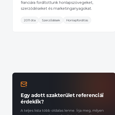
franciára fordítottunk honlapszövegeket,
szerződéseket és marketinganyagokat.
2011 óta
Szerződések
Honlapfordítás
Egy adott szakterület referenciái
érdeklik?
A teljes lista több oldalas lenne. Írja meg, milyen