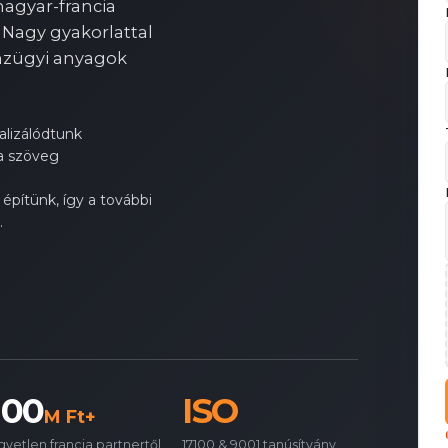
magyar-francia
 Nagy gyakorlattal
énzügyi anyagok
alizálódtunk
 a szöveg
építünk, így a további
.
100
ISO
M Ft+
gyetlen francia partnertől,
17100 & 9001 tanúsítvány