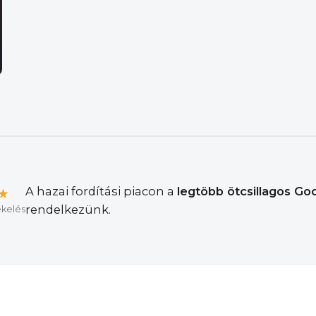
A hazai fordítási piacon a
legtöbb ötcsillagos Go
★
rendelkezünk.
kelés