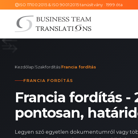
ISO 17100:2015 & ISO 9001:2015 tanúsítvány · 1999 óta
Kezdőlap
/
Szakfordítás
/
Francia fordítás
FRANCIA FORDÍTÁS
Francia fordítás -
pontosan, határid
Legyen szó egyetlen dokumentumról vagy több