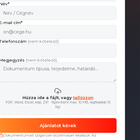
Név*
E-mail cím*
Telefonszám
(nem kötelező)
Megjegyzés
(nem kötelező)
Húzza ide a fájlt, vagy
tallózzon
PDF, Word, Excel, kép, ZIP · fájlonként max. 10 MB, legfeljebb 15
fájl
Ajánlatot kérek
Dokumentumait szigorúan bizalmasan kezeljük. Az