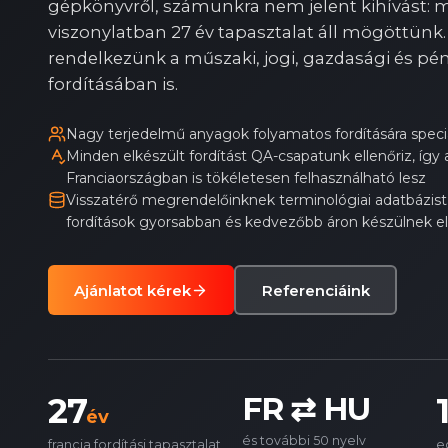
gépkönyvről, számunkra nem jelent kihívást: 
viszonylatban 27 év tapasztalat áll mögöttünk.
rendelkezünk a műszaki, jogi, gazdasági és p
fordításában is.
Nagy terjedelmű anyagok folyamatos fordítására speci
Minden elkészült fordítást QA-csapatunk ellenőriz, így
Franciaországban is tökéletesen felhasználható lesz
Visszatérő megrendelőinknek terminológiai adatbázist 
fordítások gyorsabban és kedvezőbb áron készülnek el
Ajánlatot kérek
Referenciáink
27
FR ⇄ HU
év
és további 50 nyelv
francia fordítási tapasztalat
e