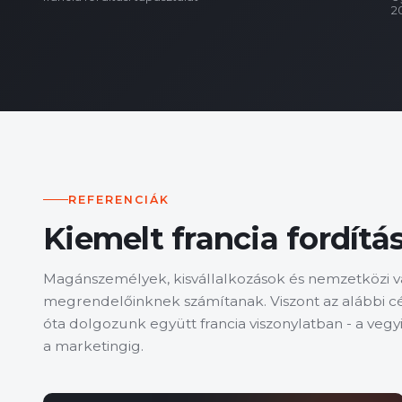
2
REFERENCIÁK
Kiemelt francia fordítás
Magánszemélyek, kisvállalkozások és nemzetközi vá
megrendelőinknek számítanak. Viszont az alábbi c
óta dolgozunk együtt francia viszonylatban - a veg
a marketingig.