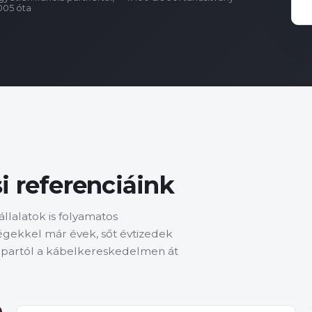
005 óta
i referenciáink
llalatok is folyamatos
égekkel már évek, sőt évtizedek
yipartól a kábelkereskedelmen át